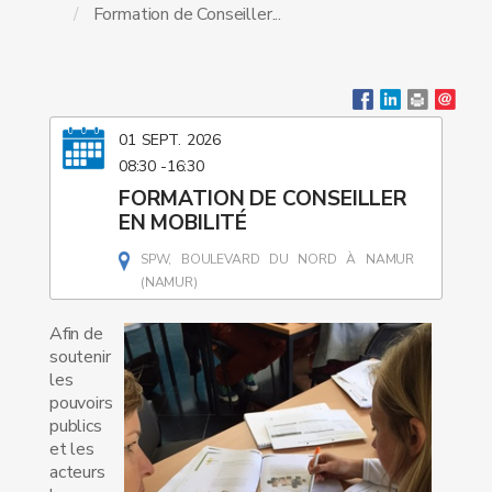
Formation de Conseiller...
01
SEPT.
2026
08:30
-
16:30
FORMATION DE CONSEILLER
EN MOBILITÉ
SPW, BOULEVARD DU NORD À NAMUR
(NAMUR)
Afin de
soutenir
les
pouvoirs
publics
et les
acteurs