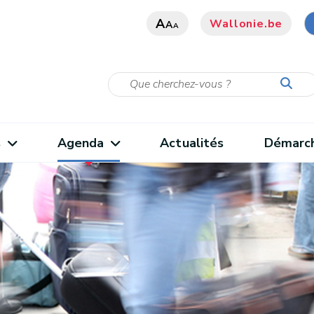
A
Wallonie.be
A
A
s
Agenda
Actualités
Démarc