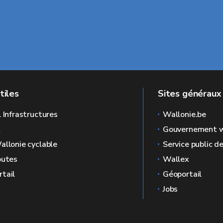
tiles
Sites généraux
l Infrastructures
Wallonie.be
L
Gouvernement w
allonie cyclable
Service public d
outes
Wallex
tail
Géoportail
Jobs