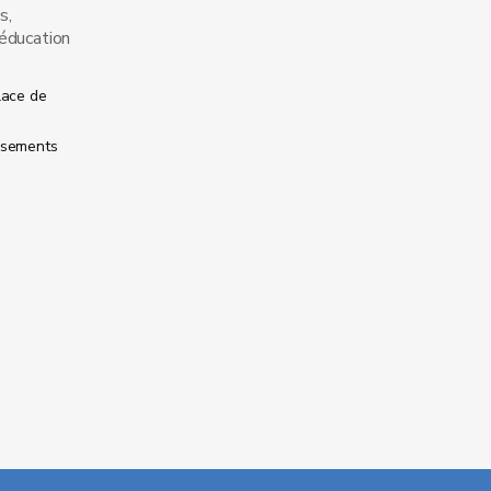
s,
’éducation
lace de
issements