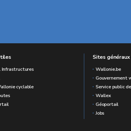
tiles
Sites généraux
l Infrastructures
Wallonie.be
L
Gouvernement w
allonie cyclable
Service public d
outes
Wallex
tail
Géoportail
Jobs