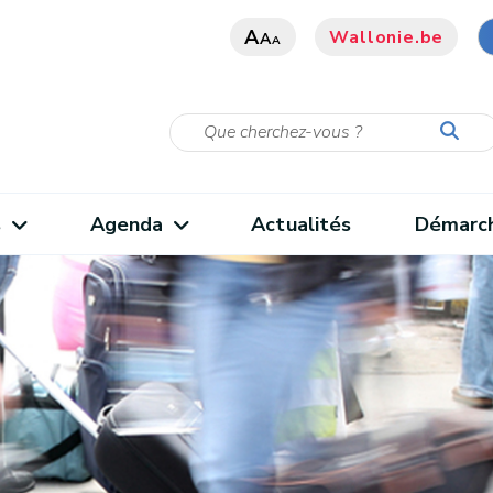
A
Wallonie.be
A
A
s
Agenda
Actualités
Démarc