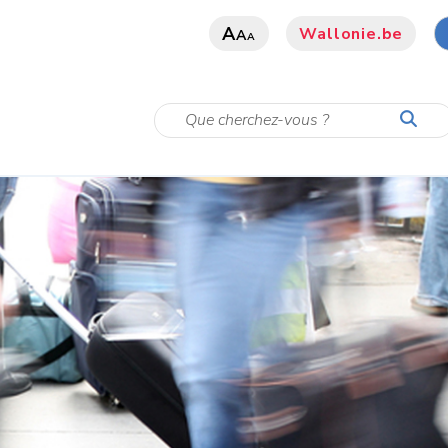
A
Wallonie.be
A
A