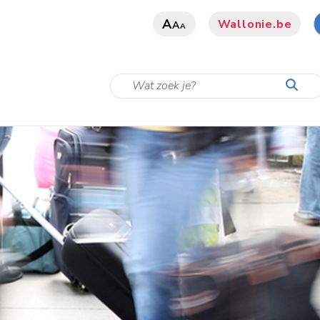
A
Wallonie.be
A
A