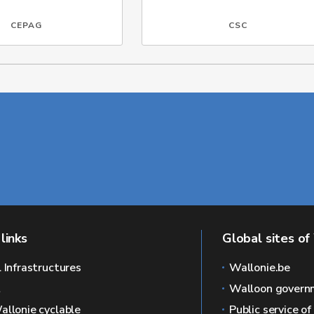
CEPAG
CSC
links
Global sites of
l Infrastructures
Wallonie.be
L
Walloon govern
allonie cyclable
Public service o