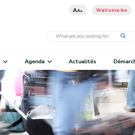
A
Wallonie.be
A
A
s
Agenda
Actualités
Démarc