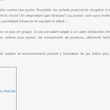
a ville comme leur poche. Ensemble, les enfants pourront-ils récupérer à
ils choisir? En empruntant quel itinéraire? Les joueurs sont aussi invit
, permettant d'avancer et suscitant le débat. »
ior se joue en groupe. Ce jeu est autant adapté à un cadre d'éducation f
es centres pour jeunes, les mouvements de jeunesse,...utiliseront facil
ité routière et environnement) permet à l'animateur de jeu d'aller plu
la Mobilité
,