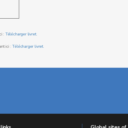
ci :
Télécharger livret.
nt ici :
Télécharger livret.
links
Global sites of