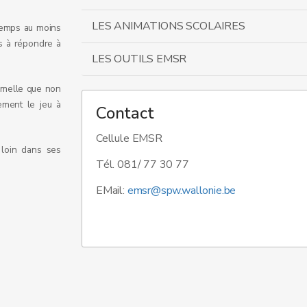
LES ANIMATIONS SCOLAIRES
 temps au moins
és à répondre à
LES OUTILS EMSR
ormelle que non
ement le jeu à
Contact
Cellule EMSR
s loin dans ses
Tél. 081/ 77 30 77
EMail:
emsr@spw.wallonie.be