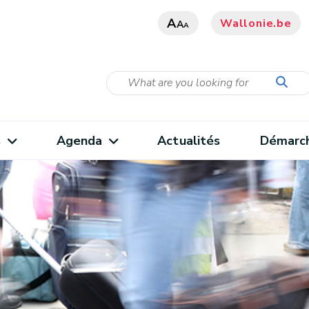
A
Wallonie.be
A
A
s
Agenda
Actualités
Démarc