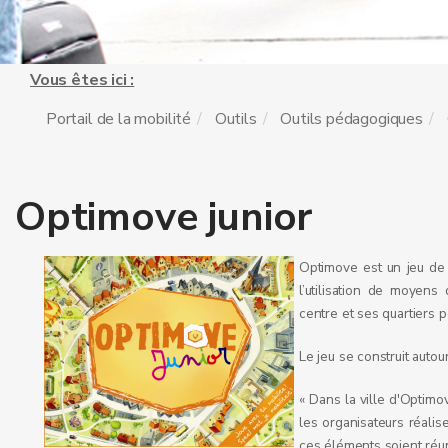
Vous êtes ici :
Portail de la mobilité
Outils
Outils pédagogiques
Optimove junior
Optimove est un jeu de s
l’utilisation de moyens
centre et ses quartiers p
Le jeu se construit autou
« Dans la ville d'Optimo
les organisateurs réalis
ces éléments soient réu