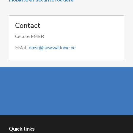
mobilité et sécurité routière
"
Contact
Cellule EMSR
EMail:
emsr@spw.wallonie.be
Quick links