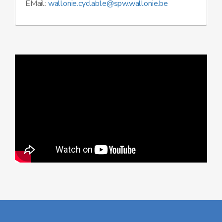
EMail:
wallonie.cyclable@spw.wallonie.be