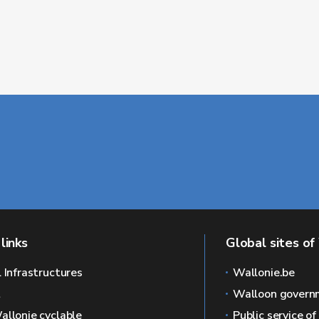
links
Global sites of
l Infrastructures
Wallonie.be
L
Walloon govern
allonie cyclable
Public service o