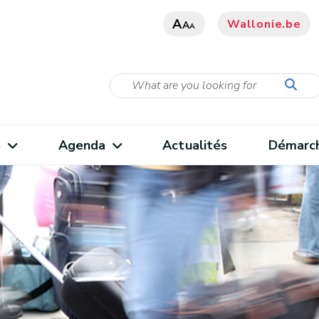
A
Wallonie.be
A
A
s
Agenda
Actualités
Démarc