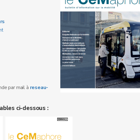
rs
nt
nde par mail à
reseau-
bles ci-dessous :