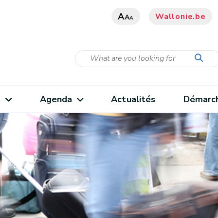
A
Wallonie.be
A
A
s
Agenda
Actualités
Démarc