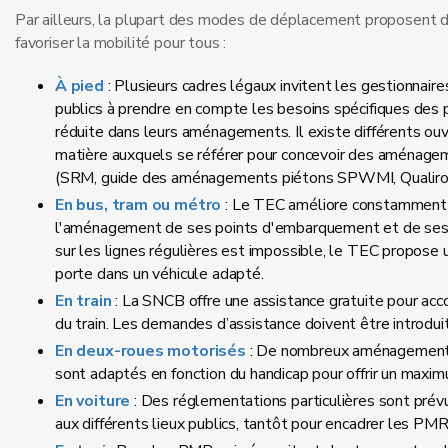
Par ailleurs, la plupart des modes de déplacement proposent d
favoriser la mobilité pour tous :
À pied
: Plusieurs cadres légaux invitent les gestionnaire
publics à prendre en compte les besoins spécifiques des 
réduite dans leurs aménagements. Il existe différents ou
matière auxquels se référer pour concevoir des aménage
(SRM, guide des aménagements piétons SPWMI, Qualirou
En bus, tram ou métro
: Le TEC améliore constamment l
l'aménagement de ses points d'embarquement et de ses 
sur les lignes régulières est impossible, le TEC propose
porte dans un véhicule adapté.
En train
: La SNCB offre une assistance gratuite pour a
du train. Les demandes d’assistance doivent être introdui
En deux-roues motorisés
: De nombreux aménagements 
sont adaptés en fonction du handicap pour offrir un maxim
En voiture
: Des réglementations particulières sont prévu
aux différents lieux publics, tantôt pour encadrer les PM