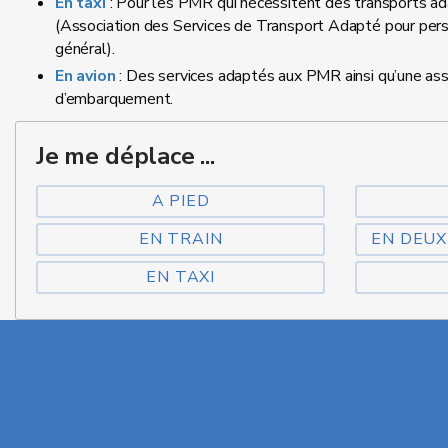
En taxi
: Pour les PMR qui nécessitent des transports ad
(Association des Services de Transport Adapté pour person
général).
En avion
: Des services adaptés aux PMR ainsi qu’une ass
d’embarquement.
Je me déplace ...
A PIED
EN TRAIN
EN DEUX
EN TAXI