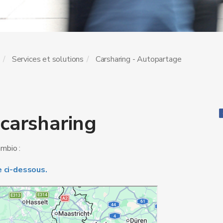
e
Services et solutions
Carsharing - Autopartage
 carsharing
mbio :
te ci-dessous.