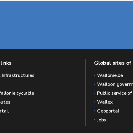
links
Global sites of
l Infrastructures
Wallonie.be
L
Walloon govern
allonie cyclable
Public service o
outes
Wallex
tail
Geoportal
Jobs