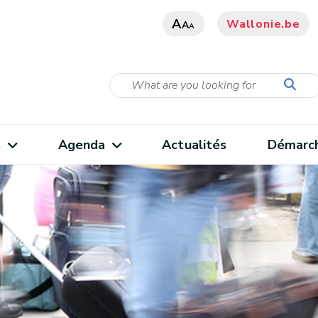
A
Wallonie.be
A
A
s
Agenda
Actualités
Démarc