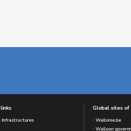
links
Global sites of
l Infrastructures
Wallonie.be
L
Walloon govern