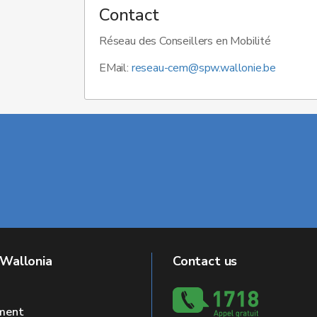
Contact
Réseau des Conseillers en Mobilité
EMail:
reseau-cem@spw.wallonie.be
 Wallonia
Contact us
ment