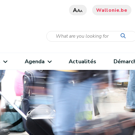
A
Wallonie.be
A
A
s
Agenda
Actualités
Démarc