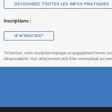
DÉCOUVREZ TOUTES LES INFOS PRATIQUES
Inscriptions :
JE M'INSCRIS*
*Attention, votre inscription implique un engagement ferme, les
d’impossibilité, tout désistement doit être communiqué au moin