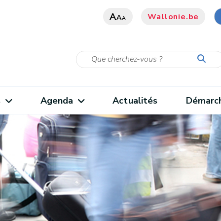
A
Wallonie.be
A
A
s
Agenda
Actualités
Démarc