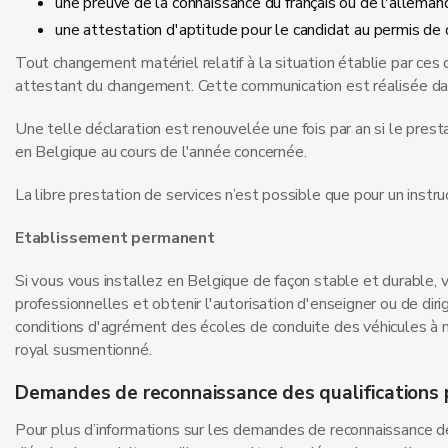
une preuve de la connaissance du français ou de l'allemand
une attestation d'aptitude pour le candidat au permis de 
Tout changement matériel relatif à la situation établie par c
attestant du changement. Cette communication est réalisée dans 
Une telle déclaration est renouvelée une fois par an si le pres
en Belgique au cours de l'année concernée.
La libre prestation de services n’est possible que pour un instru
Etablissement permanent
Si vous vous installez en Belgique de façon stable et durable, 
professionnelles et obtenir l'autorisation d'enseigner ou de dirig
conditions d'agrément des écoles de conduite des véhicules à mo
royal susmentionné.
Demandes de reconnaissance des qualifications 
Pour plus d’informations sur les demandes de reconnaissance des