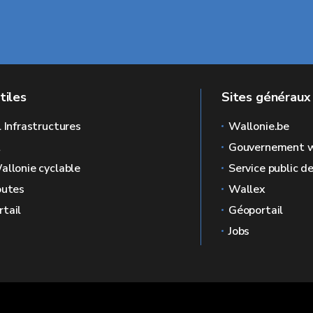
tiles
Sites généraux
l Infrastructures
Wallonie.be
L
Gouvernement w
allonie cyclable
Service public d
outes
Wallex
tail
Géoportail
Jobs