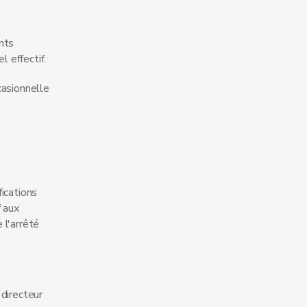
nts
 effectif.
casionnelle
ications
f aux
 l'arrêté
 directeur