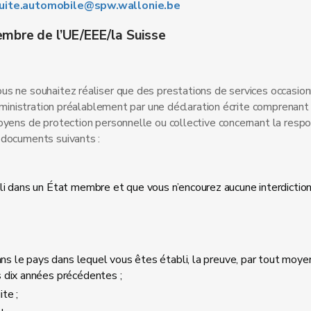
duite.automobile@spw.wallonie.be
embre de l’UE/EEE/la Suisse
s ne souhaitez réaliser que des prestations de services occasion
administration préalablement par une déclaration écrite comprenant
oyens de protection personnelle ou collective concernant la respo
 documents suivants :
bli dans un État membre et que vous n’encourez aucune interdicti
ans le pays dans lequel vous êtes établi, la preuve, par tout moye
 dix années précédentes ;
ite ;