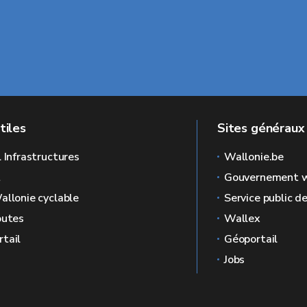
tiles
Sites généraux
l Infrastructures
Wallonie.be
L
Gouvernement w
allonie cyclable
Service public d
outes
Wallex
tail
Géoportail
Jobs