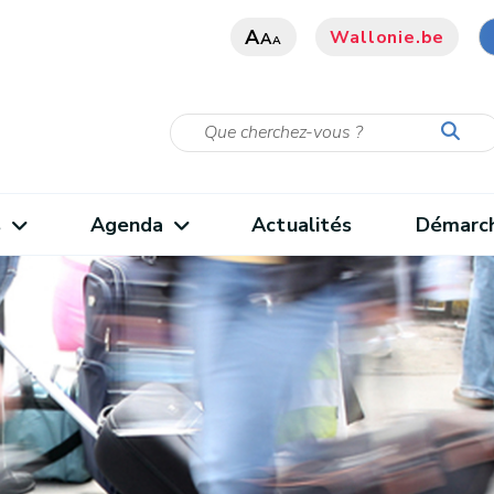
A
Wallonie.be
A
A
s
Agenda
Actualités
Démarc