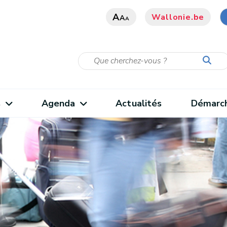
A
Wallonie.be
A
A
s
Agenda
Actualités
Démarc