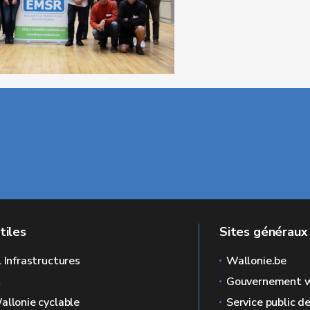
tiles
Sites généraux
l Infrastructures
Wallonie.be
L
Gouvernement w
allonie cyclable
Service public d