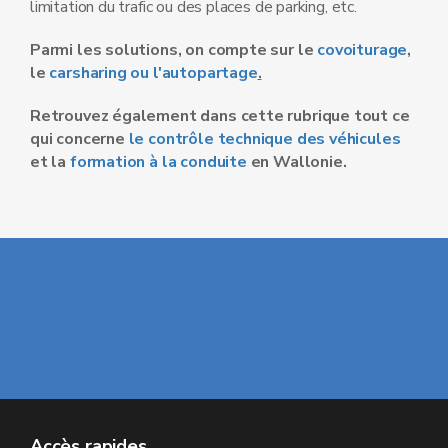
limitation du trafic ou des places de parking, etc.
Parmi les solutions, on compte sur le
covoiturage
,
le
carsharing ou l'autopartage
.
Retrouvez également dans cette rubrique tout ce
qui concerne
le contrôle technique des véhicules
et la
formation à la conduite
en Wallonie.
Accès rapides