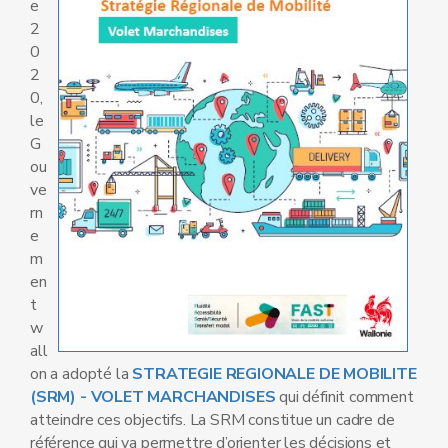
e
2
0
2
0,
le
G
ou
ve
rn
e
m
en
t
w
all
on a adopté la
STRATEGIE REGIONALE DE MOBILITE
(SRM) - VOLET MARCHANDISES
qui définit comment
atteindre ces objectifs. La SRM constitue un cadre de
référence qui va permettre d’orienter les décisions et