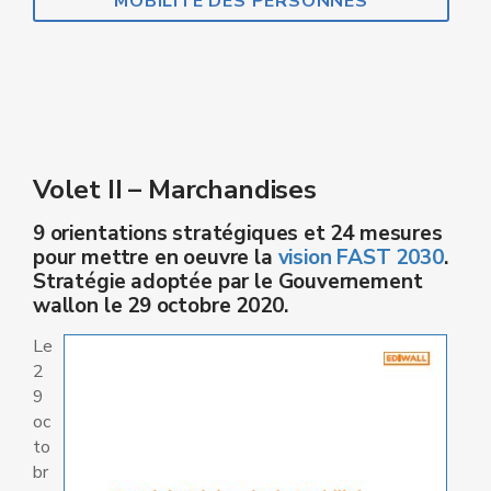
MOBILITÉ DES PERSONNES
Volet II – Marchandises
9 orientations stratégiques et 24 mesures
pour mettre en oeuvre la
vision FAST 2030
.
Stratégie adoptée par le Gouvernement
wallon le 29 octobre 2020.
Le
2
9
oc
to
br