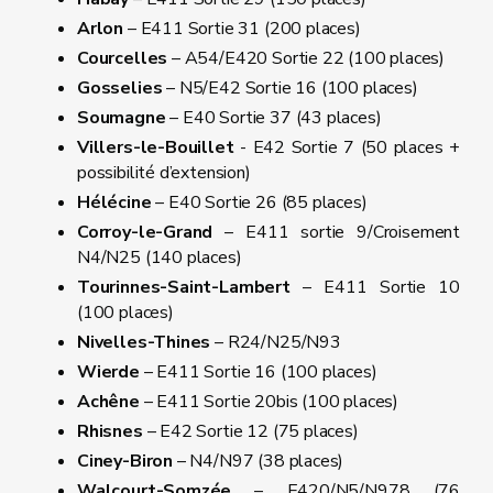
Arlon
– E411 Sortie 31 (200 places)
Courcelles
– A54/E420 Sortie 22 (100 places)
Gosselies
– N5/E42 Sortie 16 (100 places)
Soumagne
– E40 Sortie 37 (43 places)
Villers-le-Bouillet
- E42 Sortie 7 (50 places +
possibilité d’extension)
Hélécine
– E40 Sortie 26 (85 places)
Corroy-le-Grand
– E411 sortie 9/Croisement
N4/N25 (140 places)
Tourinnes-Saint-Lambert
– E411 Sortie 10
(100 places)
Nivelles-Thines
– R24/N25/N93
Wierde
– E411 Sortie 16 (100 places)
Achêne
– E411 Sortie 20bis (100 places)
Rhisnes
– E42 Sortie 12 (75 places)
Ciney-Biron
– N4/N97 (38 places)
Walcourt-Somzée
– E420/N5/N978 (76