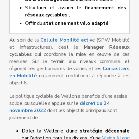
Structurer et assurer le
financement des
réseaux cyclables
;
Offrir du
stationnement vélo adapté
.
Au sein de la
Cellule Mobilité activ
e (SPW Mobilité
et Infrastructures), c’est le
Manager Réseaux
cyclables
qui coordonne la mise en œuvre de ces
mesures. Sur le terrain, aux niveaux communal et
régional, les gestionnaires de voiries et les
Conseillers
en Mobilité
notamment contribuent à répondre à ces
objectifs.
La politique cyclable de Wallonie bénéficie d’une assise
solide, puisqu’elle s’appuie sur le
décret du 24
novembre 2022
dont les objectifs principaux sont
justement de :
Doter la Wallonie d’une
stratégie décennale
par l’adoption, tous les dix ans, d’une
Vision à long