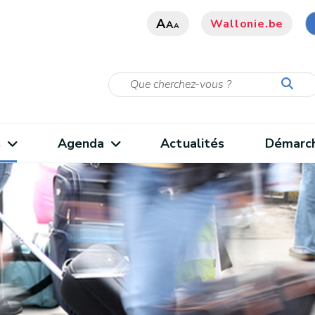
A
Wallonie.be
A
A
s
Agenda
Actualités
Démarc