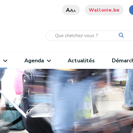
A
Wallonie.be
A
A
s
Agenda
Actualités
Démarc