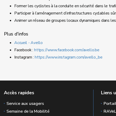
Former les cyclistes à la conduite en sécurité dans le trafi
Participer à l’aménagement d’infrastructures cyclables sûr
Animer un réseau de groupes locaux dynamiques dans le
Plus d'infos
Accueil - Avello
Facebook :
https://www.facebook.com/avello.be
Instagram :
https://www.instagram.com/avello_be
Accès rapides
Liens u
Service aux usagers
Portai
Semaine de la Mobilité
RAVe