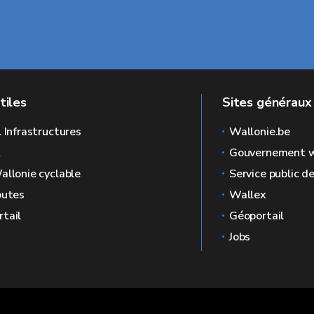
tiles
Sites généraux
l Infrastructures
Wallonie.be
L
Gouvernement w
allonie cyclable
Service public d
outes
Wallex
tail
Géoportail
Jobs