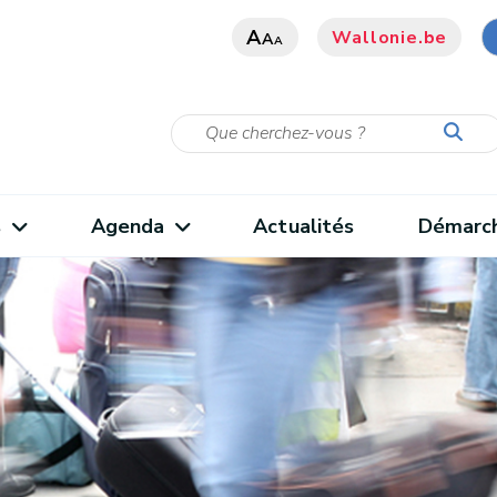
A
Wallonie.be
A
A
s
Agenda
Actualités
Démarc