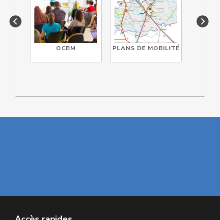
OCBM
PLANS DE MOBILITÉ
DIA
MO
Accès rapides