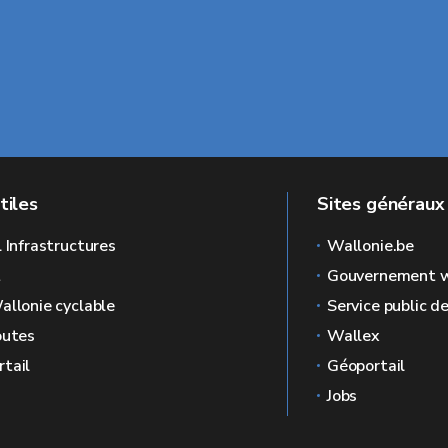
tiles
Sites généraux
l Infrastructures
Wallonie.be
L
Gouvernement w
allonie cyclable
Service public d
outes
Wallex
tail
Géoportail
Jobs