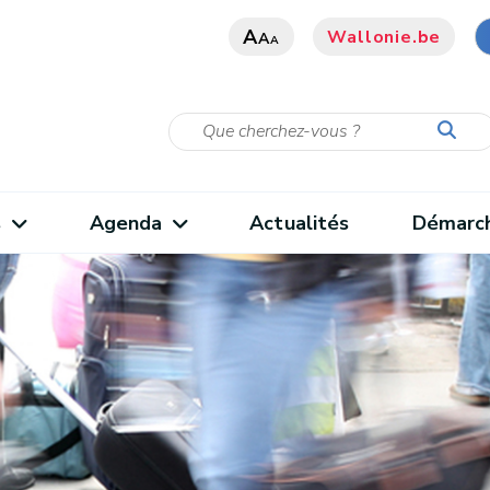
A
Wallonie.be
A
A
s
Agenda
Actualités
Démarc