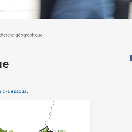
herche géographique
ue
te ci-dessous.