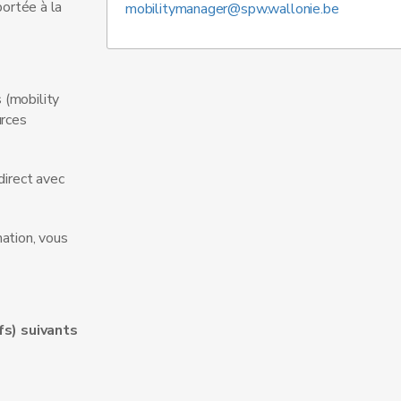
ortée à la
mobilitymanager@spw.wallonie.be
 (mobility
urces
direct avec
ation, vous
fs) suivants