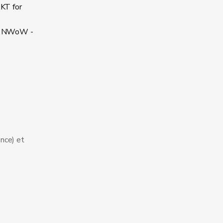
AKT for
les NWoW -
ence) et