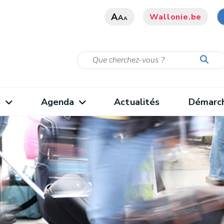
A
Wallonie.be
A
A
s
Agenda
Actualités
Démarc