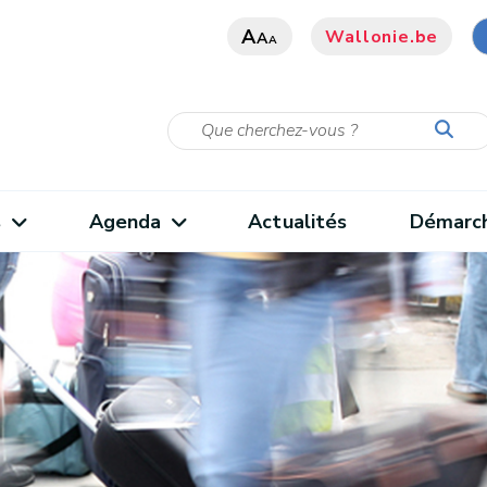
A
Wallonie.be
A
A
s
Agenda
Actualités
Démarc