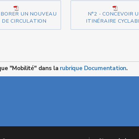
LABORER UN NOUVEAU
N°2 - CONCEVOIR 
 DE CIRCULATION
ITINÉRAIRE CYCLAB
que "Mobilité" dans la
rubrique Documentation
.