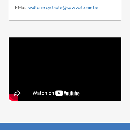
EMail:
wallonie.cyclable@spw.wallonie.be