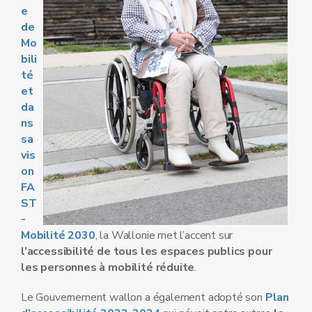
e
de
Mo
bili
té
et
da
ns
sa
vis
on
FA
ST
-
Mobilité 2030
, la Wallonie met l’accent sur
l’accessibilité de tous les espaces publics pour
les personnes à mobilité réduite
.
Le Gouvernement wallon a également adopté son
Plan