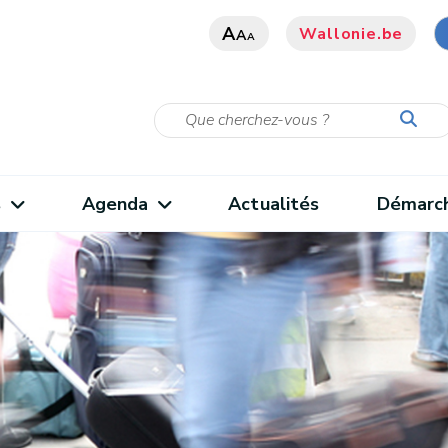
A
Wallonie.be
A
A
s
Agenda
Actualités
Démarc