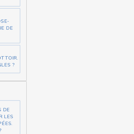
OSE-
UE DE
OTTOIR.
LES ?
S DE
R LES
ÉES.
?