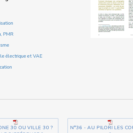
isation
n, PMR
isme
le électrique et VAE
ication
ONE 30 OU VILLE 30 ?
N°36 - AU PILORI LES C