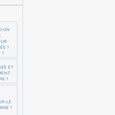
D’UN
E
OUR
ÉE ?
 ?
GÉE ET
ENT :
RE ?
UR LE
RNÉ ?