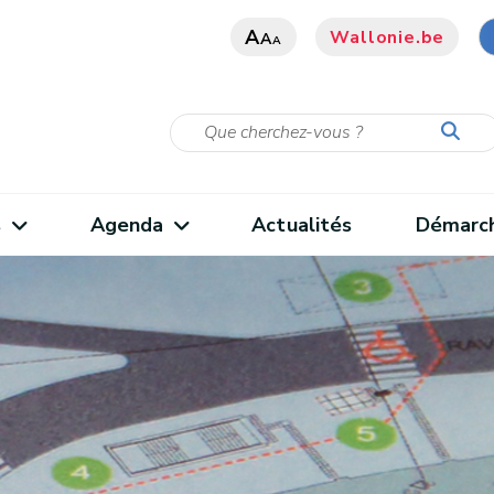
A
Wallonie.be
A
A
s
Agenda
Actualités
Démarc