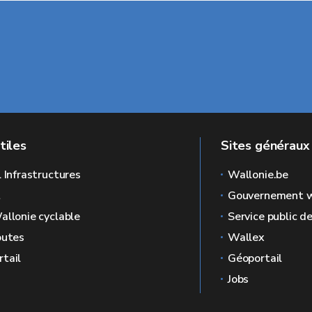
tiles
Sites généraux
l Infrastructures
Wallonie.be
L
Gouvernement w
allonie cyclable
Service public d
outes
Wallex
tail
Géoportail
Jobs