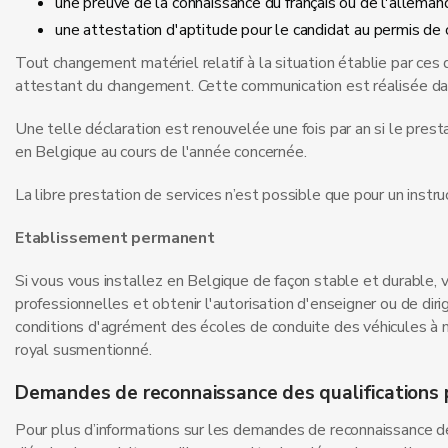
une preuve de la connaissance du français ou de l'allemand
une attestation d'aptitude pour le candidat au permis de 
Tout changement matériel relatif à la situation établie par c
attestant du changement. Cette communication est réalisée dans 
Une telle déclaration est renouvelée une fois par an si le pres
en Belgique au cours de l'année concernée.
La libre prestation de services n’est possible que pour un instru
Etablissement permanent
Si vous vous installez en Belgique de façon stable et durable, 
professionnelles et obtenir l'autorisation d'enseigner ou de dirig
conditions d'agrément des écoles de conduite des véhicules à mo
royal susmentionné.
Demandes de reconnaissance des qualifications 
Pour plus d’informations sur les demandes de reconnaissance des