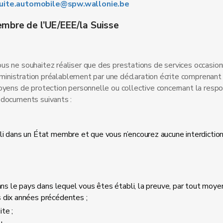
duite.automobile@spw.wallonie.be
embre de l’UE/EEE/la Suisse
s ne souhaitez réaliser que des prestations de services occasion
administration préalablement par une déclaration écrite comprenant
oyens de protection personnelle ou collective concernant la respo
 documents suivants :
bli dans un État membre et que vous n’encourez aucune interdicti
ans le pays dans lequel vous êtes établi, la preuve, par tout moye
 dix années précédentes ;
ite ;