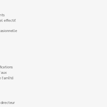
nts
 effectif.
casionnelle
ications
f aux
 l'arrêté
 directeur