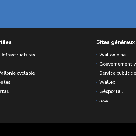
tiles
Sites généraux
l Infrastructures
Wallonie.be
L
Gouvernement w
allonie cyclable
Service public d
outes
Wallex
tail
Géoportail
Jobs