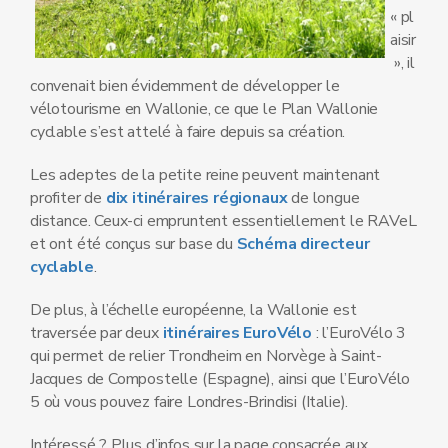
« pl
aisir
», il
convenait bien évidemment de développer le
vélotourisme en Wallonie, ce que le Plan Wallonie
cyclable s’est attelé à faire depuis sa création.
Les adeptes de la petite reine peuvent maintenant
profiter de
dix itinéraires régionaux
de longue
distance. Ceux-ci empruntent essentiellement le RAVeL
et ont été conçus sur base du
Schéma directeur
cyclable
.
De plus, à l’échelle européenne, la Wallonie est
traversée par deux
itinéraires EuroVélo
: l’EuroVélo 3
qui permet de relier Trondheim en Norvège à Saint-
Jacques de Compostelle (Espagne), ainsi que l’EuroVélo
5 où vous pouvez faire Londres-Brindisi (Italie).
Intéressé ? Plus d’infos sur la page consacrée aux