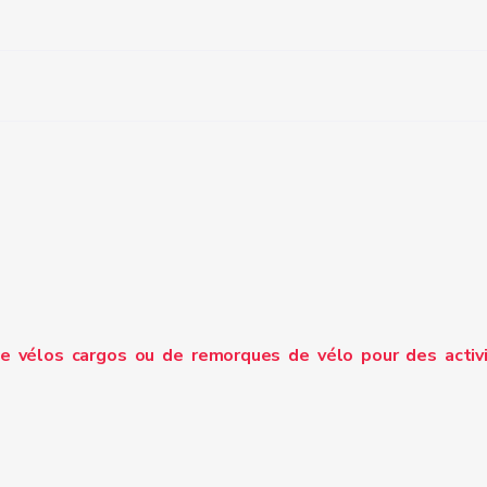
électrique d’occasion ;
e électrique d’occasion ;
, avec ou sans assistance électrique, en ce compris les mo
la remorque.
e électrique neuf ;
règlement (UE) n°1407/2013
e électrique neuf ;
u sans assistance électrique, en ce compris les modules de ch
e vélos cargos ou de remorques de vélo pour des activ