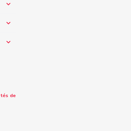
dules de
argement
ités de