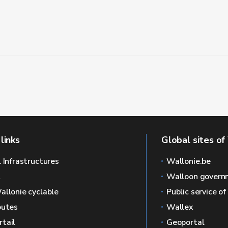
links
Global sites of
l Infrastructures
Wallonie.be
L
Walloon govern
allonie cyclable
Public service o
outes
Wallex
tail
Geoportal