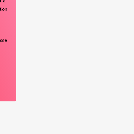
t-à-
tion
asse