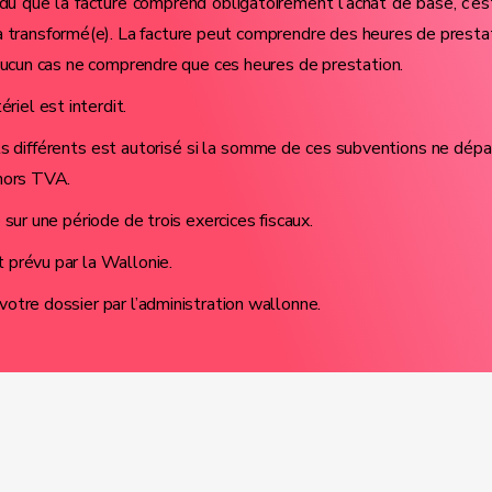
ndu que la facture comprend obligatoirement l’achat de base, c’es
era transformé(e). La facture peut comprendre des heures de presta
 aucun cas ne comprendre que ces heures de prestation.
iel est interdit.
s différents est autorisé si la somme de ces subventions ne dép
 hors TVA.
sur une période de trois exercices fiscaux.
 prévu par la Wallonie.
otre dossier par l’administration wallonne.