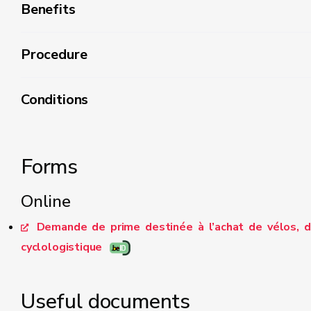
Benefits
Procedure
800 euros par vélo ou vélo cargo sans assistance 
2.500 euros par vélo ou vélo cargo avec assistanc
Conditions
1.750 euros par remorque de vélo d’occasion
chargement pouvant être fixés sur le châssis de 
Forms
1.500 euros par vélo ou vélo cargo sans assistanc
Online
5.000 euros par vélo ou vélo cargo avec assistanc
3.500 euros par remorque de vélo neuve, avec o
Demande de prime destinée à l’achat de vélos, d
pouvant être fixés sur le châssis de la remorque.
cyclologistique
Useful documents