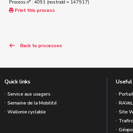
Process n° : 4091 (nostraId = 147917)
Print this process
Back to processes
Quick links
Useful 
Service aux usagers
Portai
Semaine de la Mobilité
RAVe
Wallonie cyclable
Site W
Trafir
Géopor