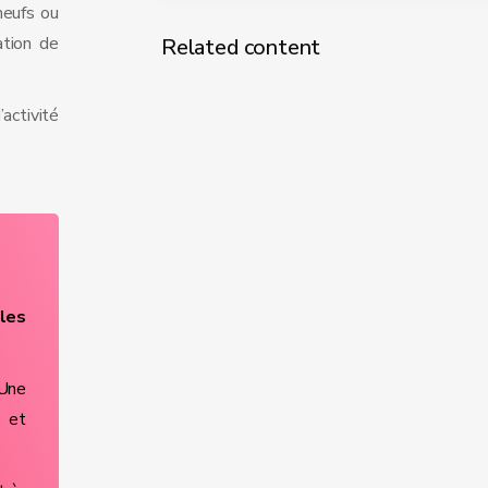
neufs ou
ation de
Related content
’activité
les
 Une
e et