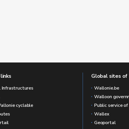
links
Global sites of
l Infrastructures
Wallonie.be
L
Walloon govern
allonie cyclable
Public service o
outes
Wallex
tail
Geoportal