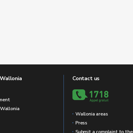
 Wallonia
Contact us
ment
f Wallonia
Wallonia areas
Press
Submit a complaint to th