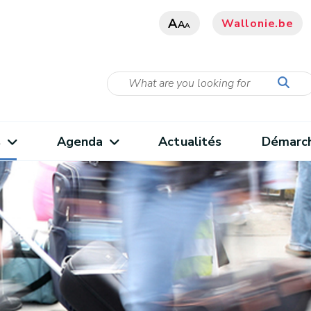
A
Wallonie.be
A
A
s
Agenda
Actualités
Démarc