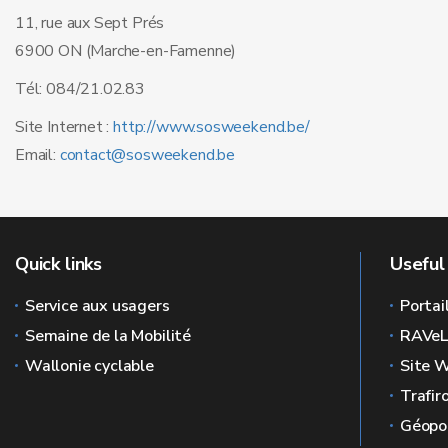
11, rue aux Sept Prés
6900 ON (Marche-en-Famenne)
Tél: 084/21.02.83
Site Internet :
http://www.sosweekend.be/
Email:
contact@sosweekend.be
Quick links
Useful 
Service aux usagers
Portai
Semaine de la Mobilité
RAVe
Wallonie cyclable
Site W
Trafir
Géopor