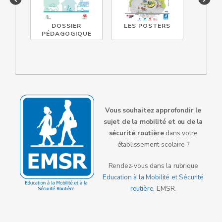
DOSSIER
LES POSTERS
LES B
PÉDAGOGIQUE
SÉCURIT
Vous souhaitez approfondir le
sujet de la mobilité et ou de la
sécurité routière
dans votre
établissement scolaire ?
Rendez-vous dans la rubrique
Education à la Mobilité et Sécurité
routière
, EMSR.