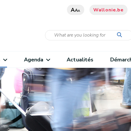
A
Wallonie.be
A
A
s
Agenda
Actualités
Démarc