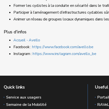
Former les cyclistes à la conduite en sécurité dans le trafi
Participer à l’aménagement d’infrastructures cyclables sûr
Animer un réseau de groupes locaux dynamiques dans le
Plus d'infos
Accueil - Avello
Facebook :
https://www.facebook.com/avello.be
Instagram :
https://www.instagram.com/avello_be
Quick links
Useful 
Service aux usagers
Portai
Semaine de la Mobilité
RAVe