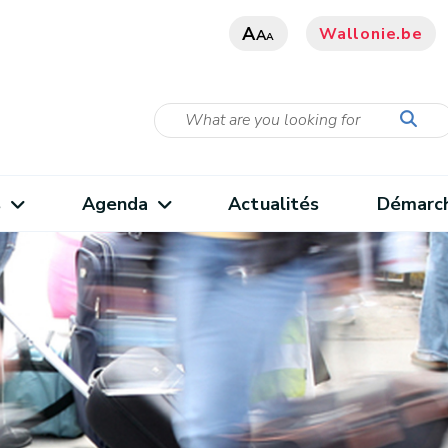
A
Wallonie.be
A
A
s
Agenda
Actualités
Démarc