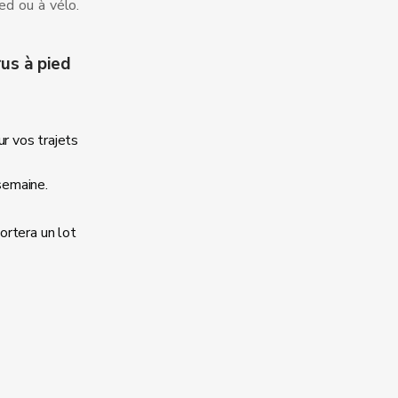
ed ou à vélo.
us à pied
ur vos trajets
semaine.
portera un lot