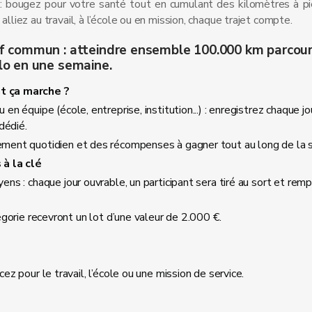
: bougez pour votre santé tout en cumulant des kilomètres à pi
alliez au travail, à l’école ou en mission, chaque trajet compte.
f commun : atteindre ensemble 100.000 km parcour
lo en une semaine.
 ça marche ?
 en équipe (école, entreprise, institution...) : enregistrez chaque jo
 dédié.
ment quotidien et des récompenses à gagner tout au long de la 
 à la clé
yens : chaque jour ouvrable, un participant sera tiré au sort et rem
gorie recevront un lot d’une valeur de 2.000 €.
 pour le travail, l’école ou une mission de service.