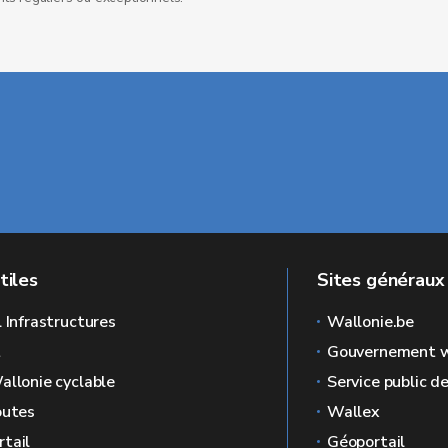
tiles
Sites généraux
l Infrastructures
Wallonie.be
L
Gouvernement w
allonie cyclable
Service public d
outes
Wallex
tail
Géoportail