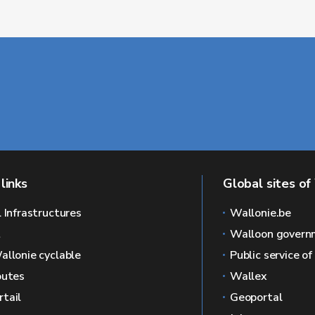
links
Global sites of
l Infrastructures
Wallonie.be
L
Walloon govern
allonie cyclable
Public service o
outes
Wallex
tail
Geoportal