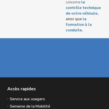
concerne
le
contrôle technique
de votre véhicule
,
ainsi que
la
formation à la
conduite
.
Accès rapides
Service aux usagers
Semaine de la Mobilité