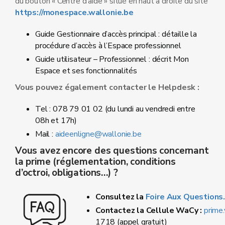
du bouton « Centre d’aide » situé en haut à droite du site
https://monespace.wallonie.be
Guide Gestionnaire d’accès principal : détaille la
procédure d’accès à l’Espace professionnel
Guide utilisateur – Professionnel : décrit Mon
Espace et ses fonctionnalités
Vous pouvez également contacter le Helpdesk :
Tel : 078 79 01 02 (du lundi au vendredi entre
08h et 17h)
Mail :
aideenligne@wallonie.be
Vous avez encore des questions concernant
la prime (réglementation, conditions
d’octroi, obligations…) ?
Consultez la
Foire Aux Questions
Contactez la Cellule WaCy :
prime
1718 (appel gratuit)