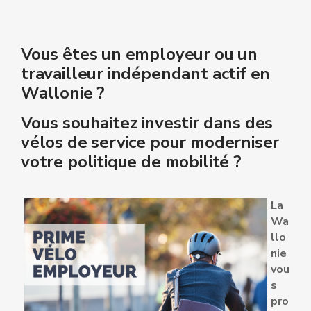
Vous êtes un employeur ou un
travailleur indépendant actif en
Wallonie ?
Vous souhaitez investir dans des
vélos de service pour moderniser
votre politique de mobilité ?
La
Wa
llo
nie
vou
s
pro