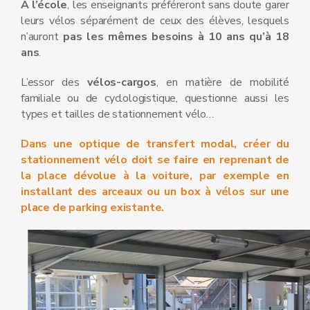
À l’école
, les enseignants préféreront sans doute garer
leurs vélos séparément de ceux des élèves, lesquels
n’auront
pas les mêmes besoins à 10 ans qu’à 18
ans
.
L’essor des
vélos-cargos
, en matière de mobilité
familiale ou de cyclologistique, questionne aussi les
types et tailles de stationnement vélo…
Dans une optique de transfert modal, créer du
stationnement vélo doit se faire en reprenant de
la place dévolue à la voiture, par exemple en
installant des arceaux ou un box à vélos sur une
place de parking existante.