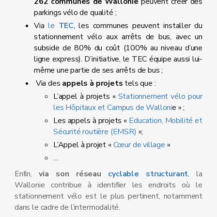
262 communes de Wallonie
peuvent créer des
parkings vélo de qualité ;
Via
le
TEC
, les communes peuvent installer du
stationnement vélo aux arrêts de bus, avec un
subside de 80% du coût (100% au niveau d’une
ligne express). D’initiative, le TEC équipe aussi lui-
même une partie de ses arrêts de bus ;
Via des
appels à projets
tels que :
L’appel à projets «
Stationnement vélo pour
les Hôpitaux et Campus de Walloni
e » ;
Les appels à projets «
Education, Mobilité et
Sécurité routière (EMSR)
»;
L’Appel à projet «
Cœur de village
»
…
Enfin,
via son réseau
cyclable structurant
, la
Wallonie contribue à identifier les endroits où le
stationnement vélo est le plus pertinent, notamment
dans le cadre de l’intermodalité.