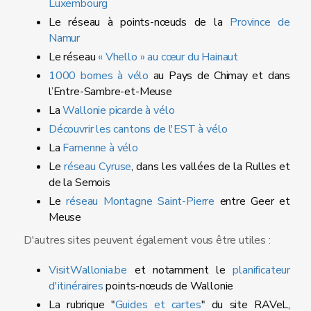
Luxembourg
Le réseau à points-nœuds de la
Province de
Namur
Le réseau
« Vhello » au cœur du Hainaut
1000 bornes à vélo
au Pays de Chimay et dans
l’Entre-Sambre-et-Meuse
La
Wallonie picarde à vélo
Découvrir les cantons de l'EST à vélo
La
Famenne à vélo
Le
réseau Cyruse
, dans les vallées de la Rulles et
de la Semois
Le
réseau Montagne Saint-Pierre
entre Geer et
Meuse
D'autres sites peuvent également vous être utiles :
VisitWallonia.be
et notamment le
planificateur
d'itinéraires
points-nœuds de Wallonie
La rubrique "
Guides et cartes
" du site RAVeL,