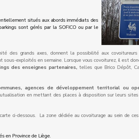
entiellement situés aux abords immédiats des
 parkings sont gérés par la SOFICO ou par le
mité des grands axes, donnent la possibilité aux covoitureur
t sous-exploités en semaine. Lorsque vous covoiturez, il est don
ings des enseignes partenaires,
telles que Brico Dépôt, Car
ommunes, agences de développement territorial ou op
ualisation en mettant des places à disposition sur leurs sit
 carte ci-dessous. La zone dédiée au covoiturage au sein de ces 
s en Province de Liège.