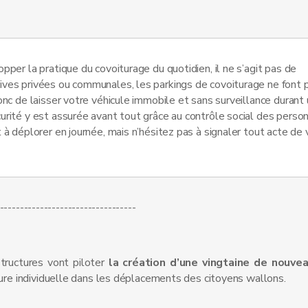
pper la pratique du covoiturage du quotidien, il ne s’agit pas de
ves privées ou communales, les parkings de covoiturage ne font p
onc de laisser votre véhicule immobile et sans surveillance durant
urité y est assurée avant tout grâce au contrôle social des perso
 à déplorer en journée, mais n’hésitez pas à signaler tout acte de
----------------------------------
tructures vont piloter
la création d’une vingtaine de nouve
iture individuelle dans les déplacements des citoyens wallons.