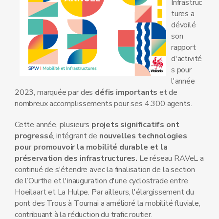
Infrastruc
tures a
dévoilé
son
rapport
d'activité
s pour
l'année
2023, marquée par des
défis importants
et de
nombreux accomplissements pour ses 4.300 agents.
Cette année, plusieurs
projets significatifs ont
progressé
, intégrant de
nouvelles technologies
pour promouvoir la mobilité durable et la
préservation des infrastructures.
Le réseau RAVeL a
continué de s'étendre avec la finalisation de la section
de l’Ourthe et l'inauguration d'une cyclostrade entre
Hoeilaart et La Hulpe. Par ailleurs, l'élargissement du
pont des Trous à Tournai a amélioré la mobilité fluviale,
contribuant à la réduction du trafic routier.