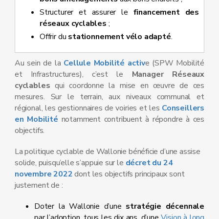
Structurer et assurer le
financement des
réseaux cyclables
;
Offrir du
stationnement vélo adapté
.
Au sein de la
Cellule Mobilité activ
e (SPW Mobilité
et Infrastructures), c’est le
Manager Réseaux
cyclables
qui coordonne la mise en œuvre de ces
mesures. Sur le terrain, aux niveaux communal et
régional, les gestionnaires de voiries et les
Conseillers
en Mobilité
notamment contribuent à répondre à ces
objectifs.
La politique cyclable de Wallonie bénéficie d’une assise
solide, puisqu’elle s’appuie sur le
décret du 24
novembre 2022
dont les objectifs principaux sont
justement de :
Doter la Wallonie d’une
stratégie décennale
par l’adoption, tous les dix ans, d’une
Vision à long