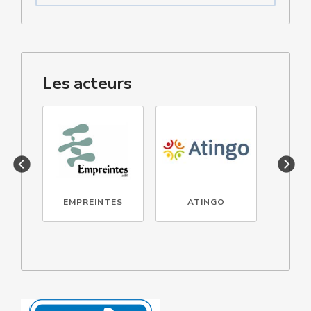
Les acteurs
EMPREINTES
ATINGO
G